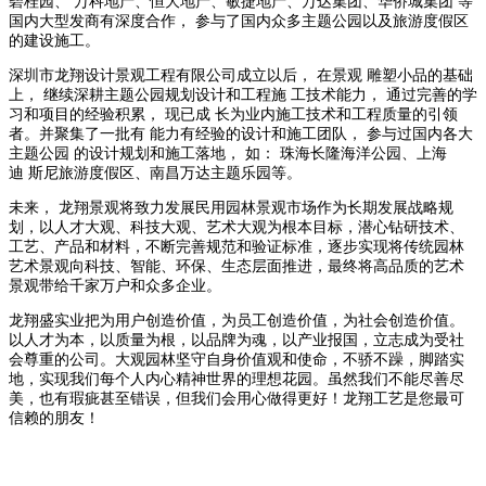
碧桂园、 万科地产、恒大地产、敏捷地产、万达集团、华侨城集团 等
国内大型发商有深度合作， 参与了国内众多主题公园以及旅游度假区
的建设施工。
深圳市龙翔设计景观工程有限公司成立以后， 在景观 雕塑小品的基础
上， 继续深耕主题公园规划设计和工程施 工技术能力， 通过完善的学
习和项目的经验积累， 现已成 长为业内施工技术和工程质量的引领
者。并聚集了一批有 能力有经验的设计和施工团队， 参与过国内各大
主题公园 的设计规划和施工落地， 如： 珠海长隆海洋公园、上海
迪 斯尼旅游度假区、南昌万达主题乐园等。
未来， 龙翔景观将致力发展民用园林景观市场作为长期发展战略规
划，以人才大观、科技大观、艺术大观为根本目标，潜心钻研技术、
工艺、产品和材料，不断完善规范和验证标准，逐步实现将传统园林
艺术景观向科技、智能、环保、生态层面推进，最终将高品质的艺术
景观带给千家万户和众多企业。
龙翔盛实业把为用户创造价值，为员工创造价值，为社会创造价值。
以人才为本，以质量为根，以品牌为魂，以产业报国，立志成为受社
会尊重的公司。大观园林坚守自身价值观和使命，不骄不躁，脚踏实
地，实现我们每个人内心精神世界的理想花园。虽然我们不能尽善尽
美，也有瑕疵甚至错误，但我们会用心做得更好！龙翔工艺是您最可
信赖的朋友！