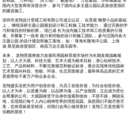
碧桂园、 万科地产、恒大地产、敏捷地产、万达集团、华侨城集团 等
国内大型发商有深度合作， 参与了国内众多主题公园以及旅游度假区
的建设施工。
深圳市龙翔设计景观工程有限公司成立以后， 在景观 雕塑小品的基础
上， 继续深耕主题公园规划设计和工程施 工技术能力， 通过完善的学
习和项目的经验积累， 现已成 长为业内施工技术和工程质量的引领
者。并聚集了一批有 能力有经验的设计和施工团队， 参与过国内各大
主题公园 的设计规划和施工落地， 如： 珠海长隆海洋公园、上海
迪 斯尼旅游度假区、南昌万达主题乐园等。
未来， 龙翔景观将致力发展民用园林景观市场作为长期发展战略规
划，以人才大观、科技大观、艺术大观为根本目标，潜心钻研技术、
工艺、产品和材料，不断完善规范和验证标准，逐步实现将传统园林
艺术景观向科技、智能、环保、生态层面推进，最终将高品质的艺术
景观带给千家万户和众多企业。
龙翔盛实业把为用户创造价值，为员工创造价值，为社会创造价值。
以人才为本，以质量为根，以品牌为魂，以产业报国，立志成为受社
会尊重的公司。大观园林坚守自身价值观和使命，不骄不躁，脚踏实
地，实现我们每个人内心精神世界的理想花园。虽然我们不能尽善尽
美，也有瑕疵甚至错误，但我们会用心做得更好！龙翔工艺是您最可
信赖的朋友！