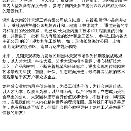
碧桂园、 万科地产、恒大地产、敏捷地产、万达集团、华侨城集团 等
国内大型发商有深度合作， 参与了国内众多主题公园以及旅游度假区
的建设施工。
深圳市龙翔设计景观工程有限公司成立以后， 在景观 雕塑小品的基础
上， 继续深耕主题公园规划设计和工程施 工技术能力， 通过完善的学
习和项目的经验积累， 现已成 长为业内施工技术和工程质量的引领
者。并聚集了一批有 能力有经验的设计和施工团队， 参与过国内各大
主题公园 的设计规划和施工落地， 如： 珠海长隆海洋公园、上海
迪 斯尼旅游度假区、南昌万达主题乐园等。
未来， 龙翔景观将致力发展民用园林景观市场作为长期发展战略规
划，以人才大观、科技大观、艺术大观为根本目标，潜心钻研技术、
工艺、产品和材料，不断完善规范和验证标准，逐步实现将传统园林
艺术景观向科技、智能、环保、生态层面推进，最终将高品质的艺术
景观带给千家万户和众多企业。
龙翔盛实业把为用户创造价值，为员工创造价值，为社会创造价值。
以人才为本，以质量为根，以品牌为魂，以产业报国，立志成为受社
会尊重的公司。大观园林坚守自身价值观和使命，不骄不躁，脚踏实
地，实现我们每个人内心精神世界的理想花园。虽然我们不能尽善尽
美，也有瑕疵甚至错误，但我们会用心做得更好！龙翔工艺是您最可
信赖的朋友！