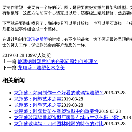
要制作雕塑，先要有一个好的设计图，是需要做好支撑的骨架和造型。
有刮板等，这些方法前两个步骤完成以后，还要经过精雕精修，然后要
下面就是要翻制模具了，翻制模具可以用硅胶模，也可以用石膏模，但
后把这些零件组合成一个整体。
在设计和制作
玻璃钢雕塑
的时候，有不少的讲究，为了保证最终呈现的
士的努力工作，保证作品会如客户预想的一样。
2019-03-28
10997人浏览
上一篇:
玻璃钢雕塑后期的色彩问题如何处理？
下一篇:
龙翔盛：雕塑艺术之美
相关新闻
龙翔盛：如何制作一个好看的玻璃钢雕塑？
2019-03-28
龙翔盛：雕塑艺术之美
2019-03-28
龙翔盛：雕塑艺术之美
2019-03-28
龙翔盛：雕塑骨架在雕塑造型中的重要性
2019-03-28
龙翔盛玻璃钢雕塑造型厂家装点城市生活色彩 - 深圳
2019
龙翔盛玻璃钢：四种园林雕塑的特色的对比
2019-03-28