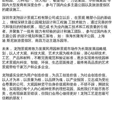
碧桂园、 万科地产、恒大地产、敏捷地产、万达集团、华侨城集团 等
国内大型发商有深度合作， 参与了国内众多主题公园以及旅游度假区
的建设施工。
深圳市龙翔设计景观工程有限公司成立以后， 在景观 雕塑小品的基础
上， 继续深耕主题公园规划设计和工程施 工技术能力， 通过完善的学
习和项目的经验积累， 现已成 长为业内施工技术和工程质量的引领
者。并聚集了一批有 能力有经验的设计和施工团队， 参与过国内各大
主题公园 的设计规划和施工落地， 如： 珠海长隆海洋公园、上海
迪 斯尼旅游度假区、南昌万达主题乐园等。
未来， 龙翔景观将致力发展民用园林景观市场作为长期发展战略规
划，以人才大观、科技大观、艺术大观为根本目标，潜心钻研技术、
工艺、产品和材料，不断完善规范和验证标准，逐步实现将传统园林
艺术景观向科技、智能、环保、生态层面推进，最终将高品质的艺术
景观带给千家万户和众多企业。
龙翔盛实业把为用户创造价值，为员工创造价值，为社会创造价值。
以人才为本，以质量为根，以品牌为魂，以产业报国，立志成为受社
会尊重的公司。大观园林坚守自身价值观和使命，不骄不躁，脚踏实
地，实现我们每个人内心精神世界的理想花园。虽然我们不能尽善尽
美，也有瑕疵甚至错误，但我们会用心做得更好！龙翔工艺是您最可
信赖的朋友！