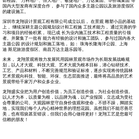
碧桂园、 万科地产、恒大地产、敏捷地产、万达集团、华侨城集团 等
国内大型发商有深度合作， 参与了国内众多主题公园以及旅游度假区
的建设施工。
深圳市龙翔设计景观工程有限公司成立以后， 在景观 雕塑小品的基础
上， 继续深耕主题公园规划设计和工程施 工技术能力， 通过完善的学
习和项目的经验积累， 现已成 长为业内施工技术和工程质量的引领
者。并聚集了一批有 能力有经验的设计和施工团队， 参与过国内各大
主题公园 的设计规划和施工落地， 如： 珠海长隆海洋公园、上海
迪 斯尼旅游度假区、南昌万达主题乐园等。
未来， 龙翔景观将致力发展民用园林景观市场作为长期发展战略规
划，以人才大观、科技大观、艺术大观为根本目标，潜心钻研技术、
工艺、产品和材料，不断完善规范和验证标准，逐步实现将传统园林
艺术景观向科技、智能、环保、生态层面推进，最终将高品质的艺术
景观带给千家万户和众多企业。
龙翔盛实业把为用户创造价值，为员工创造价值，为社会创造价值。
以人才为本，以质量为根，以品牌为魂，以产业报国，立志成为受社
会尊重的公司。大观园林坚守自身价值观和使命，不骄不躁，脚踏实
地，实现我们每个人内心精神世界的理想花园。虽然我们不能尽善尽
美，也有瑕疵甚至错误，但我们会用心做得更好！龙翔工艺是您最可
信赖的朋友！