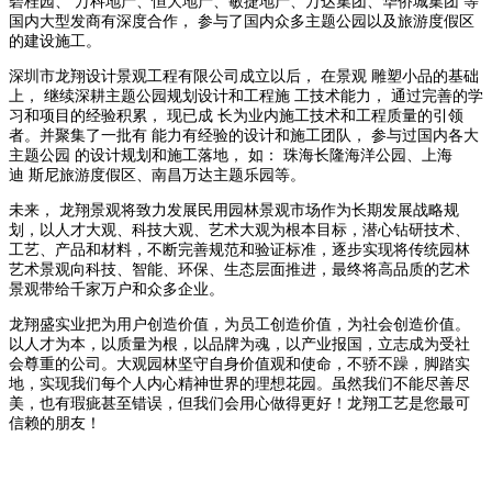
碧桂园、 万科地产、恒大地产、敏捷地产、万达集团、华侨城集团 等
国内大型发商有深度合作， 参与了国内众多主题公园以及旅游度假区
的建设施工。
深圳市龙翔设计景观工程有限公司成立以后， 在景观 雕塑小品的基础
上， 继续深耕主题公园规划设计和工程施 工技术能力， 通过完善的学
习和项目的经验积累， 现已成 长为业内施工技术和工程质量的引领
者。并聚集了一批有 能力有经验的设计和施工团队， 参与过国内各大
主题公园 的设计规划和施工落地， 如： 珠海长隆海洋公园、上海
迪 斯尼旅游度假区、南昌万达主题乐园等。
未来， 龙翔景观将致力发展民用园林景观市场作为长期发展战略规
划，以人才大观、科技大观、艺术大观为根本目标，潜心钻研技术、
工艺、产品和材料，不断完善规范和验证标准，逐步实现将传统园林
艺术景观向科技、智能、环保、生态层面推进，最终将高品质的艺术
景观带给千家万户和众多企业。
龙翔盛实业把为用户创造价值，为员工创造价值，为社会创造价值。
以人才为本，以质量为根，以品牌为魂，以产业报国，立志成为受社
会尊重的公司。大观园林坚守自身价值观和使命，不骄不躁，脚踏实
地，实现我们每个人内心精神世界的理想花园。虽然我们不能尽善尽
美，也有瑕疵甚至错误，但我们会用心做得更好！龙翔工艺是您最可
信赖的朋友！