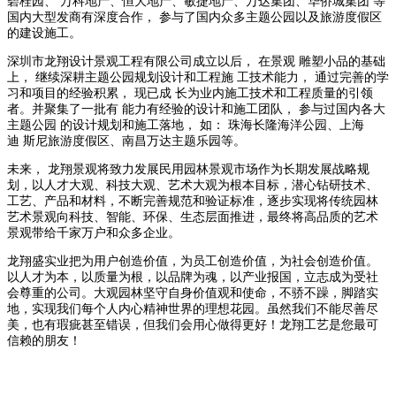
碧桂园、 万科地产、恒大地产、敏捷地产、万达集团、华侨城集团 等
国内大型发商有深度合作， 参与了国内众多主题公园以及旅游度假区
的建设施工。
深圳市龙翔设计景观工程有限公司成立以后， 在景观 雕塑小品的基础
上， 继续深耕主题公园规划设计和工程施 工技术能力， 通过完善的学
习和项目的经验积累， 现已成 长为业内施工技术和工程质量的引领
者。并聚集了一批有 能力有经验的设计和施工团队， 参与过国内各大
主题公园 的设计规划和施工落地， 如： 珠海长隆海洋公园、上海
迪 斯尼旅游度假区、南昌万达主题乐园等。
未来， 龙翔景观将致力发展民用园林景观市场作为长期发展战略规
划，以人才大观、科技大观、艺术大观为根本目标，潜心钻研技术、
工艺、产品和材料，不断完善规范和验证标准，逐步实现将传统园林
艺术景观向科技、智能、环保、生态层面推进，最终将高品质的艺术
景观带给千家万户和众多企业。
龙翔盛实业把为用户创造价值，为员工创造价值，为社会创造价值。
以人才为本，以质量为根，以品牌为魂，以产业报国，立志成为受社
会尊重的公司。大观园林坚守自身价值观和使命，不骄不躁，脚踏实
地，实现我们每个人内心精神世界的理想花园。虽然我们不能尽善尽
美，也有瑕疵甚至错误，但我们会用心做得更好！龙翔工艺是您最可
信赖的朋友！