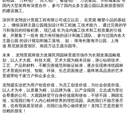
碧桂园、 万科地产、恒大地产、敏捷地产、万达集团、华侨城集团 等
国内大型发商有深度合作， 参与了国内众多主题公园以及旅游度假区
的建设施工。
深圳市龙翔设计景观工程有限公司成立以后， 在景观 雕塑小品的基础
上， 继续深耕主题公园规划设计和工程施 工技术能力， 通过完善的学
习和项目的经验积累， 现已成 长为业内施工技术和工程质量的引领
者。并聚集了一批有 能力有经验的设计和施工团队， 参与过国内各大
主题公园 的设计规划和施工落地， 如： 珠海长隆海洋公园、上海
迪 斯尼旅游度假区、南昌万达主题乐园等。
未来， 龙翔景观将致力发展民用园林景观市场作为长期发展战略规
划，以人才大观、科技大观、艺术大观为根本目标，潜心钻研技术、
工艺、产品和材料，不断完善规范和验证标准，逐步实现将传统园林
艺术景观向科技、智能、环保、生态层面推进，最终将高品质的艺术
景观带给千家万户和众多企业。
龙翔盛实业把为用户创造价值，为员工创造价值，为社会创造价值。
以人才为本，以质量为根，以品牌为魂，以产业报国，立志成为受社
会尊重的公司。大观园林坚守自身价值观和使命，不骄不躁，脚踏实
地，实现我们每个人内心精神世界的理想花园。虽然我们不能尽善尽
美，也有瑕疵甚至错误，但我们会用心做得更好！龙翔工艺是您最可
信赖的朋友！