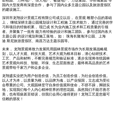
碧桂园、 万科地产、恒大地产、敏捷地产、万达集团、华侨城集团 等
国内大型发商有深度合作， 参与了国内众多主题公园以及旅游度假区
的建设施工。
深圳市龙翔设计景观工程有限公司成立以后， 在景观 雕塑小品的基础
上， 继续深耕主题公园规划设计和工程施 工技术能力， 通过完善的学
习和项目的经验积累， 现已成 长为业内施工技术和工程质量的引领
者。并聚集了一批有 能力有经验的设计和施工团队， 参与过国内各大
主题公园 的设计规划和施工落地， 如： 珠海长隆海洋公园、上海
迪 斯尼旅游度假区、南昌万达主题乐园等。
未来， 龙翔景观将致力发展民用园林景观市场作为长期发展战略规
划，以人才大观、科技大观、艺术大观为根本目标，潜心钻研技术、
工艺、产品和材料，不断完善规范和验证标准，逐步实现将传统园林
艺术景观向科技、智能、环保、生态层面推进，最终将高品质的艺术
景观带给千家万户和众多企业。
龙翔盛实业把为用户创造价值，为员工创造价值，为社会创造价值。
以人才为本，以质量为根，以品牌为魂，以产业报国，立志成为受社
会尊重的公司。大观园林坚守自身价值观和使命，不骄不躁，脚踏实
地，实现我们每个人内心精神世界的理想花园。虽然我们不能尽善尽
美，也有瑕疵甚至错误，但我们会用心做得更好！龙翔工艺是您最可
信赖的朋友！