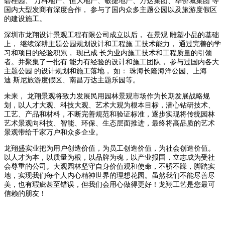
碧桂园、 万科地产、恒大地产、敏捷地产、万达集团、华侨城集团 等
国内大型发商有深度合作， 参与了国内众多主题公园以及旅游度假区
的建设施工。
深圳市龙翔设计景观工程有限公司成立以后， 在景观 雕塑小品的基础
上， 继续深耕主题公园规划设计和工程施 工技术能力， 通过完善的学
习和项目的经验积累， 现已成 长为业内施工技术和工程质量的引领
者。并聚集了一批有 能力有经验的设计和施工团队， 参与过国内各大
主题公园 的设计规划和施工落地， 如： 珠海长隆海洋公园、上海
迪 斯尼旅游度假区、南昌万达主题乐园等。
未来， 龙翔景观将致力发展民用园林景观市场作为长期发展战略规
划，以人才大观、科技大观、艺术大观为根本目标，潜心钻研技术、
工艺、产品和材料，不断完善规范和验证标准，逐步实现将传统园林
艺术景观向科技、智能、环保、生态层面推进，最终将高品质的艺术
景观带给千家万户和众多企业。
龙翔盛实业把为用户创造价值，为员工创造价值，为社会创造价值。
以人才为本，以质量为根，以品牌为魂，以产业报国，立志成为受社
会尊重的公司。大观园林坚守自身价值观和使命，不骄不躁，脚踏实
地，实现我们每个人内心精神世界的理想花园。虽然我们不能尽善尽
美，也有瑕疵甚至错误，但我们会用心做得更好！龙翔工艺是您最可
信赖的朋友！